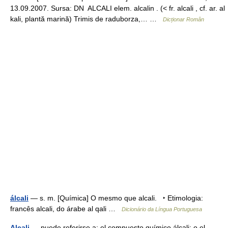
13.09.2007. Sursa: DN ALCALI elem. alcalin . (< fr. alcali , cf. ar. al
kali, plantă marină) Trimis de raduborza,… …
Dicționar Român
álcali
— s. m. [Química] O mesmo que alcali. ‣ Etimologia:
francês alcali, do árabe al qali …
Dicionário da Língua Portuguesa
Alcali
— puede referirse a: el compuesto químico álcali; o el