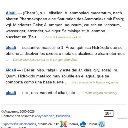
Alcāli
— (Chem.), s. u. Alkalien. A. ammoniacumacetatum, nach
älteren Pharmakopöen eine Saturation des Ammoniaks mit Essig;
vgl. Minderers Geist; A. ammon. aquosum, causticum, vinosum,
wässeriger, ätzender, weiniger Salmiakgeist; A. ammon.
succinatum (Eau …
Pierer's Universal-Lexikon
álcali
— sustantivo masculino 1. Área: química Hidróxido que se
obtiene al disolver los óxidos o metales alcalinos o alcalinotérreos
…
Diccionario Salamanca de la Lengua Española
álcali
— (Del ár. hisp. *alqalí, y este del ár. clás. qily, sosa). m.
Quím. Hidróxido metálico muy soluble en el agua, que se
comporta como una base fuerte …
Diccionario de la lengua española
alcali
— etc., obs. variant of alkali, etc …
Useful english dictionary
© Academic, 2000-2026
18+
Contacte con nosotros:
Apoyo técnico
,
Publicidad
Exportación Diccionarios
, creado en PHP,
Joomla,
Drupal,