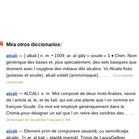
Mira otros diccionarios:
alcali
— [ alkali ] n. m. • 1509; ar. al qâly « soude » 1 ♦ Chim. Nom
générique des bases et, plus spécialement, des sels basiques que
donnent avec l oxygène des métaux dits alcalins. Vx Alcalis fixés
(potasse et soude), alcali volatil (ammoniaque),… …
Encyclopédie
Universelle
alcali
— ALCALI. s. m. Mot composé de deux mots Arabes, savoir
de l article al, le, et de kali, qui est une plante que l on nomme en
françois Soude. Ce mot est employé génériquement dans la
Chimie pour désigner un sel que l on retire des cendres des… …
Dictionnaire de l'Académie Française 1798
alcali
— Element prim de compunere savantă, cu semnificaţia
alcalin . [< ar. al kali – plantă marină]. Trimis de LauraGellner,