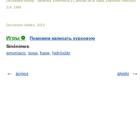
Diccionario Mosby - Medicina, Enfermería y Ciencias de la Salud, Ediciones Hancourt,
S.A
.
1999
.
Diccionario médico
.
2013
.
Игры ⚽
Поможем написать курсовую
Sinónimos
:
amoniaco
,
sosa
,
base
,
hidróxido
ácigos
álgido